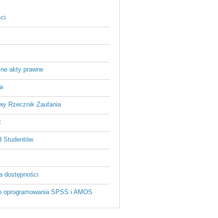
ci
ne akty prawne
a
wy Rzecznik Zaufania
t
 Studentów
a dostępności
o oprogramowania SPSS i AMOS