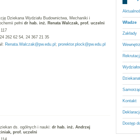
Aktualnoś
cję Dziekana Wydziału Budownictwa, Mechaniki i
Władze
ochemii pełni
dr hab. inż. Renata Walczak, prof. uczelni
 117
Zakłady
: 24 262 62 54, 24 367 21 35
il:
Renata.Walczak@pw.edu.pl
;
prorektor.plock@pw.edu.pl
Wewnętrz
Rekrutacj
Wydziało
Dziekana
Samorząd
Kontakt
Deklaracj
Dostęp d
ziekan ds. ogólnych i nauki:
dr hab. inż. Andrzej
iniak, prof. uczelni
 114