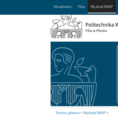
Aktualności
Filia
Wydział BMiP
Strona główna
Wydział BMiP
»
»