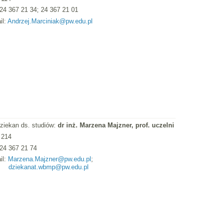
: 24 367 21 34; 24 367 21 01
il:
Andrzej.Marciniak@pw.edu.pl
ziekan ds. studiów:
dr inż. Marzena Majzner, prof. uczelni
 214
: 24 367 21 74
il:
Marzena.Majzner@pw.edu.pl
;
dziekanat.wbmp@pw.edu.pl