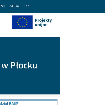
nci
Szukaj
dział BMiP