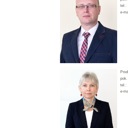
tel.
e-ma
Prod
pok.
tel.
e-ma