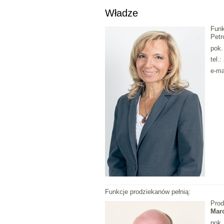
Władze
Funk
Petr
pok.
tel.
e-ma
Funkcje prodziekanów pełnią:
Prod
Marc
pok.