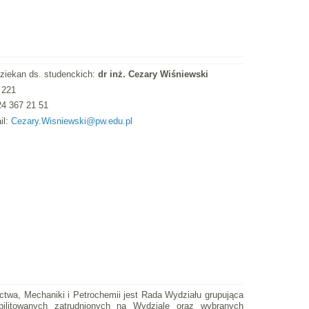
ziekan ds. studenckich:
dr inż. Cezary Wiśniewski
 221
 24 367 21 51
il:
Cezary.Wisniewski@pw.edu.pl
twa, Mechaniki i Petrochemii jest Rada Wydziału grupująca
bilitowanych zatrudnionych na Wydziale oraz wybranych