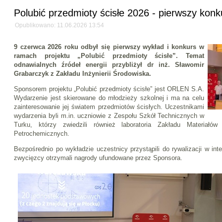
Polubić przedmioty ścisłe 2026 - pierwszy kon
Opublikowano: 11.06.2026 13:54
9 czerwca 2026 roku odbył się pierwszy wykład i konkurs w
ramach projektu „Polubić przedmioty ścisłe”. Temat
odnawialnych źródeł energii przybliżył dr inż. Sławomir
Grabarczyk z Zakładu Inżynierii Środowiska.
Sponsorem projektu „Polubić przedmioty ścisłe” jest ORLEN S.A.
Wydarzenie jest skierowane do młodzieży szkolnej i ma na celu
zainteresowanie jej światem przedmiotów ścisłych. Uczestnikami
wydarzenia byli m.in. uczniowie z Zespołu Szkół Technicznych w
Turku, którzy zwiedzili również laboratoria Zakładu Materiałó
Petrochemicznych.
Bezpośrednio po wykładzie uczestnicy przystąpili do rywalizacji w in
zwycięzcy otrzymali nagrody ufundowane przez Sponsora.