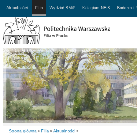
Aktualności
Filia
Wydział BMiP
Kolegium NEiS
Badania i
Strona główna
Filia
Aktualności
»
»
»