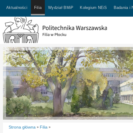
Aktualności
Filia
Wydział BMiP
Kolegium NEiS
Badania i
Strona główna
Filia
»
»