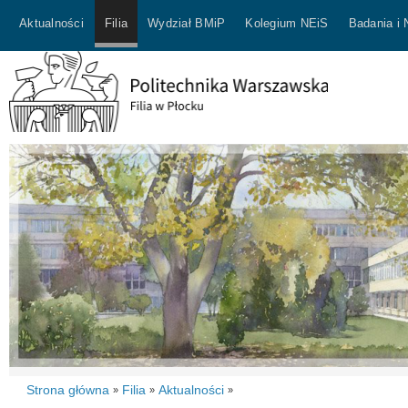
Aktualności
Filia
Wydział BMiP
Kolegium NEiS
Badania i
Strona główna
Filia
Aktualności
»
»
»