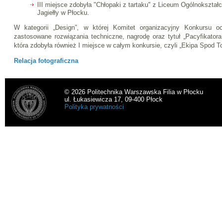
III miejsce zdobyła "Chłopaki z tartaku" z Liceum Ogólnokszta
Jagiełły w Płocku.
W kategorii „Design”, w której Komitet organizacyjny Konkursu o
zastosowane rozwiązania techniczne, nagrodę oraz tytuł „Pacyfikatora
która zdobyła również I miejsce w całym konkursie, czyli „Ekipa Spod To
Relacja fotograficzna
© 2026 Politechnika Warszawska Filia w Płocku
ul. Łukasiewicza 17, 09-400 Płock
Polityka prywatności