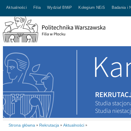
Aktualności
Filia
Wydział BMiP
Kolegium NEiS
Badania i 
Strona główna
Rekrutacja
Aktualności
»
»
»