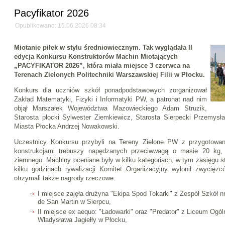
Pacyfikator 2026
Opublikowano: 15.06.2026 08:34
Miotanie piłek w stylu średniowiecznym. Tak wyglądała II
edycja Konkursu Konstruktorów Machin Miotających
„PACYFIKATOR 2026”, która miała miejsce 3 czerwca na
Terenach Zielonych Politechniki Warszawskiej Filii w Płocku.
Konkurs dla uczniów szkół ponadpodstawowych zorganizował
Zakład Matematyki, Fizyki i Informatyki PW, a patronat nad nim
objął Marszałek Województwa Mazowieckiego Adam Struzik,
Starosta płocki Sylwester Ziemkiewicz, Starosta Sierpecki Przemysł
Miasta Płocka Andrzej Nowakowski.
Uczestnicy Konkursu przybyli na Tereny Zielone PW z przygotowan
konstrukcjami trebuszy napędzanych przeciwwagą o masie 20 kg, m
ziemnego. Machiny oceniane były w kilku kategoriach, w tym zasięgu st
kilku godzinach rywalizacji Komitet Organizacyjny wyłonił zwycięz
otrzymali także nagrody rzeczowe:
I miejsce zajęła drużyna "Ekipa Spod Tokarki" z Zespół Szkół n
de San Martin w Sierpcu,
II miejsce ex aequo: "Ładowarki" oraz "Predator" z Liceum Ogó
Władysława Jagiełły w Płocku,