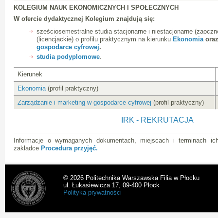
KOLEGIUM NAUK EKONOMICZNYCH I SPOŁECZNYCH
W ofercie dydaktycznej Kolegium znajdują się:
sześciosemestralne studia stacjonarne i niestacjonarne (zaoczn
(licencjackie) o profilu praktycznym na kierunku
Ekonomia
ora
gospodarce cyfrowej
.
studia podyplomowe
.
Kierunek
Ekonomia
(profil praktyczny)
Zarządzanie i marketing w gospodarce cyfrowej
(profil praktyczny)
IRK - REKRUTACJA
Informacje o wymaganych dokumentach, miejscach i terminach ic
zakładce
Procedura przyjęć.
© 2026 Politechnika Warszawska Filia w Płocku
ul. Łukasiewicza 17, 09-400 Płock
Polityka prywatności