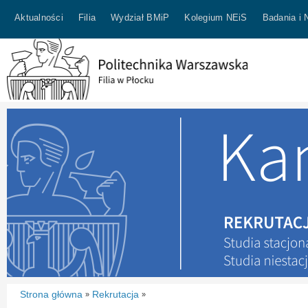
Aktualności
Filia
Wydział BMiP
Kolegium NEiS
Badania i 
Strona główna
Rekrutacja
»
»