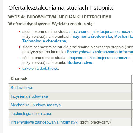
Oferta kształcenia na studiach I stopnia
WYDZIAŁ BUDOWNICTWA, MECHANIKI I PETROCHEMII
W ofercie dydaktycznej Wydziału znajdują się:
siedmiosemestralne studia
stacjonarne
i
niestacjonarne zaoczn
(inżynierskie) na kierunkach
Inżynieria środowiska
,
Mechanik
Technologia chemiczna
,
siedmiosemestralne studia stacjonarne pierwszego stopnia (inżyn
praktycznym na kierunku
Przemysłowe zastosowania informa
ośmiosemestralne studia
stacjonarne
i
niestacjonarne zaoczne
p
(inżynierskie) na kierunku
Budownictwo
,
szkolenia dodatkowe
.
Kierunek
Budownictwo
Inżynieria środowiska
Mechanika i budowa maszyn
Technologia chemiczna
Przemysłowe zastosowania informatyki
(profil praktyczny)