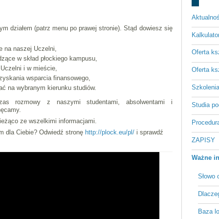
Aktualnoś
m działem (patrz menu po prawej stronie). Stąd dowiesz się
Kalkulato
e na naszej Uczelni,
Oferta ks
odzące w skład płockiego kampusu,
Uczelni i w mieście,
Oferta ks
uzyskania wsparcia finansowego,
Szkoleni
iać na wybranym kierunku studiów.
czas rozmowy z naszymi studentami, absolwentami i
Studia p
hęcamy.
ieżąco ze wszelkimi informacjami.
Procedura
em dla Ciebie? Odwiedź stronę
http://plock.eu/pl/
i sprawdź
ZAPISY
Ważne in
Słowo o
Dlacze
Baza l