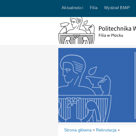
Aktualności
Filia
Wydział BMiP
Strona główna
Rekrutacja
»
»