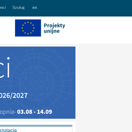
nci
Szukaj
rutacja