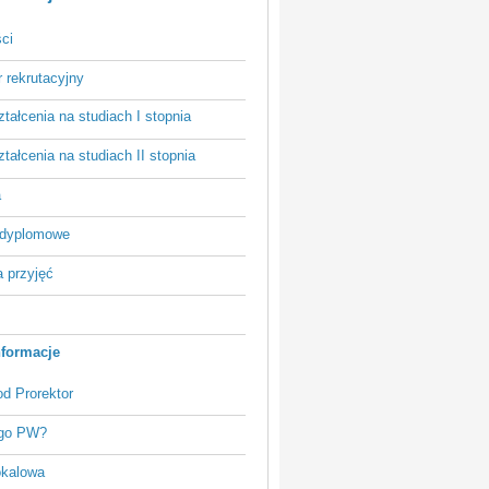
ci
r rekrutacyjny
ztałcenia na studiach I stopnia
ztałcenia na studiach II stopnia
a
odyplomowe
 przyjęć
formacje
d Prorektor
go PW?
okalowa