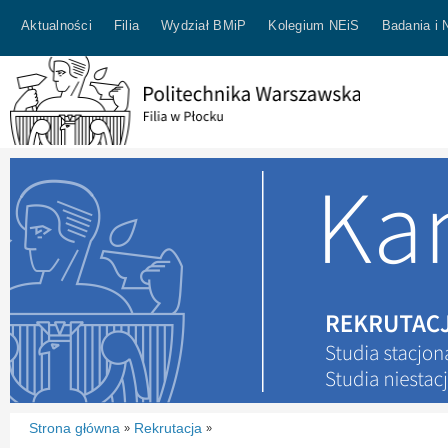
Aktualności
Filia
Wydział BMiP
Kolegium NEiS
Badania i 
Strona główna
Rekrutacja
»
»