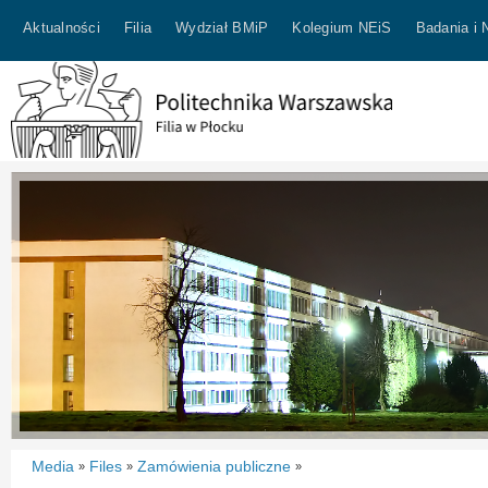
Aktualności
Filia
Wydział BMiP
Kolegium NEiS
Badania i 
Media
Files
Zamówienia publiczne
»
»
»