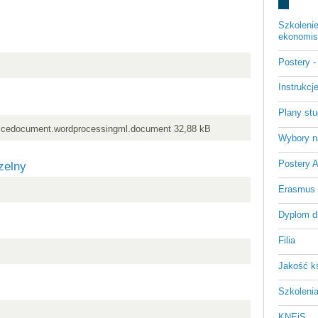
Szkoleni
ekonomist
Postery 
Instrukc
Plany st
icedocument.wordprocessingml.document 32,88 kB
Wybory n
Postery 
zelny
Erasmus
Dyplom d
Filia
Jakość k
Szkoleni
KNEiS