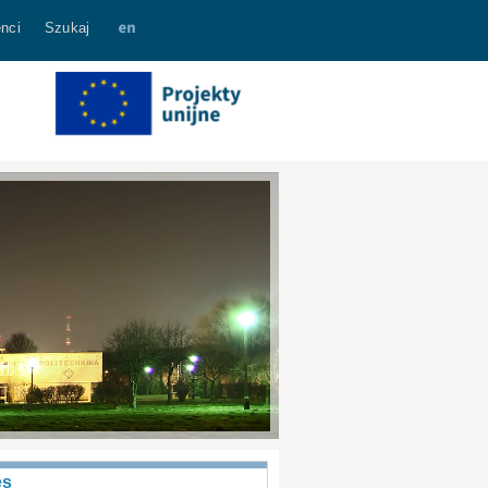
nci
Szukaj
es