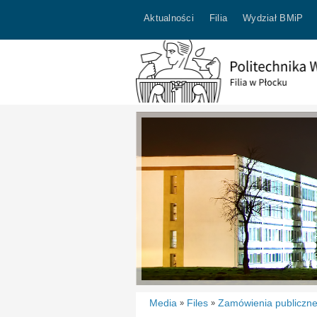
Aktualności
Filia
Wydział BMiP
Media
Files
Zamówienia publiczn
»
»