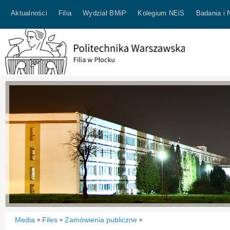
Aktualności
Filia
Wydział BMiP
Kolegium NEiS
Badania i 
Media
Files
Zamówienia publiczne
»
»
»