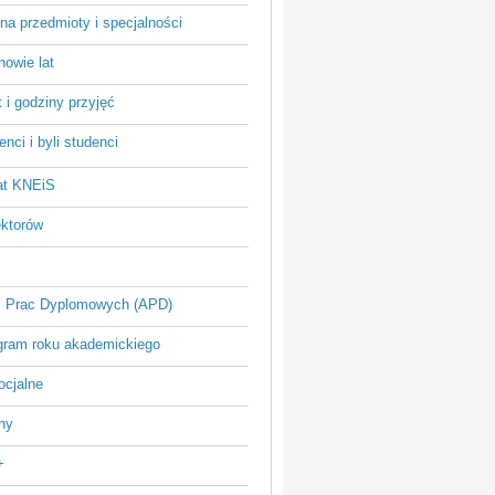
na przedmioty i specjalności
owie lat
 i godziny przyjęć
nci i byli studenci
at KNEiS
ektorów
 Prac Dyplomowych (APD)
ram roku akademickiego
ocjalne
ny
+