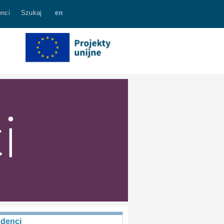
nci
Szukaj
udenci