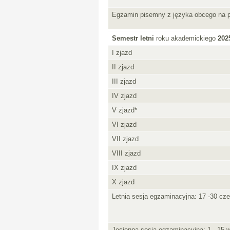
Egzamin pisemny z języka obcego na 
Semestr letni
roku akademickiego
202
I zjazd
II zjazd
III zjazd
IV zjazd
V zjazd*
VI zjazd
VII zjazd
VIII zjazd
IX zjazd
X zjazd
Letnia sesja egzaminacyjna: 17 -30 cze
Jesienna sesja egzaminacyjna: 1 - 15 w