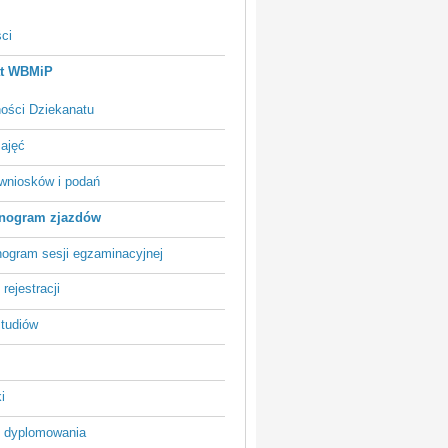
ci
at WBMiP
ności Dziekanatu
zajęć
wniosków i podań
nogram zjazdów
ogram sesji egzaminacyjnej
rejestracji
studiów
i
 dyplomowania