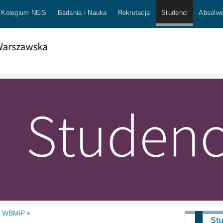
Kolegium NEiS
Badania i Nauka
Rekrutacja
Studenci
Absolwe
t WBMiP
»
St