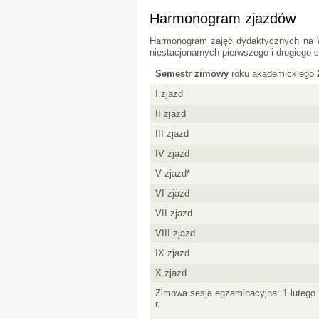
Harmonogram zjazdów
Harmonogram zajęć dydaktycznych na Wy
niestacjonarnych pierwszego i drugiego s
Semestr zimowy
roku akademickiego
I zjazd
II zjazd
III zjazd
IV zjazd
V zjazd*
VI zjazd
VII zjazd
VIII zjazd
IX zjazd
X zjazd
Zimowa sesja egzaminacyjna: 1 lutego 2
r.