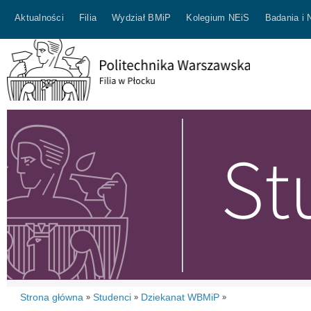
Aktualności
Filia
Wydział BMiP
Kolegium NEiS
Badania i 
Strona główna
Studenci
Dziekanat WBMiP
»
»
»