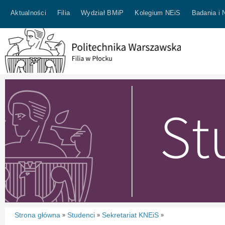
Aktualności
Filia
Wydział BMiP
Kolegium NEiS
Badania i 
Strona główna
Studenci
Sekretariat KNEiS
»
»
»