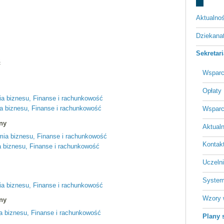
Aktualnoś
Dziekan
Sekretar
ć
Wsparc
Opłaty
omia biznesu, Finanse i rachunkowość
ia biznesu, Finanse i rachunkowość
Wsparc
zny
Aktualn
omia biznesu, Finanse i rachunkowość
Kontakt
a biznesu, Finanse i rachunkowość
Uczeln
System
mia biznesu, Finanse i rachunkowość
Wzory 
zny
ia biznesu, Finanse i rachunkowość
Plany 