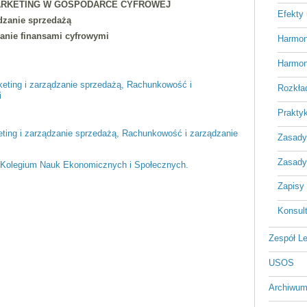
I MARKETING W GOSPODARCE CYFROWEJ
Efekty
ądzanie sprzedażą
anie finansami cyfrowymi
Harmon
Harmon
arketing i zarządzanie sprzedażą, Rachunkowość i
Rozkła
i
Praktyk
keting i zarządzanie sprzedażą, Rachunkowość i zarządzanie
Zasady 
Zasady
 Kolegium Nauk Ekonomicznych i Społecznych.
Zapisy 
Konsult
Zespół L
USOS
Archiwum