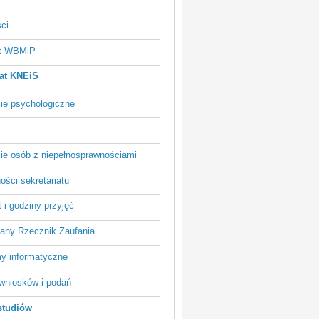
ci
at WBMiP
iat KNEiS
ie psychologiczne
ie osób z niepełnosprawnościami
ości sekretariatu
 i godziny przyjęć
iany Rzecznik Zaufania
y informatyczne
wniosków i podań
studiów