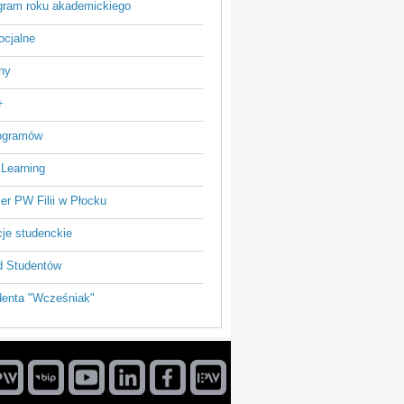
ram roku akademickiego
ocjalne
ny
+
rogramów
 Learning
ier PW Filii w Płocku
je studenckie
 Studentów
enta "Wcześniak"