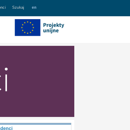
nci
Szukaj
udenci