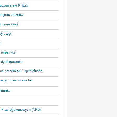
 uczenia się KNEiS
ogram zjazdów
ogram sesji
dy zajęć
i
rejestracji
 dyplomowania
na przedmioty i specjalności
acje, opiekunowie lat
ektorów
 Prac Dyplomowych (APD)