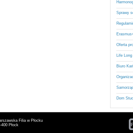
Harmonog
Sprawy s
Regulami
Erasmus
Oferta p
Life Long
Biuro Kar
Organizac
Samorząd
Dom Stud
arszawska Filia w Płocku
9-400 Płock