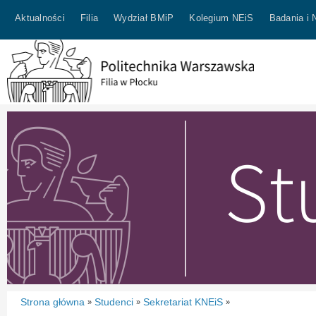
Aktualności
Filia
Wydział BMiP
Kolegium NEiS
Badania i 
Strona główna
Studenci
Sekretariat KNEiS
»
»
»