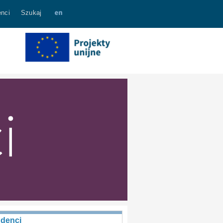
nci
Szukaj
udenci