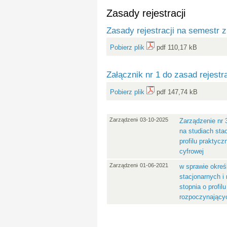
Zasady rejestracji
Zasady rejestracji na semestr
Pobierz plik
pdf 110,17 kB
Załącznik nr 1 do zasad rejest
Pobierz plik
pdf 147,74 kB
Zarządzenie
03-10-2025
Zarządzenie nr 
na studiach sta
profilu praktyc
cyfrowej
Zarządzenie
01-06-2021
w sprawie określ
stacjonarnych i
stopnia o profi
rozpoczynający