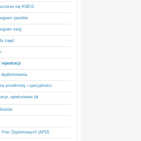
 uczenia się KNEiS
ogram zjazdów
ogram sesji
dy zajęć
i
rejestracji
 dyplomowania
na przedmioty i specjalności
acje, opiekunowie lat
ektorów
 Prac Dyplomowych (APD)