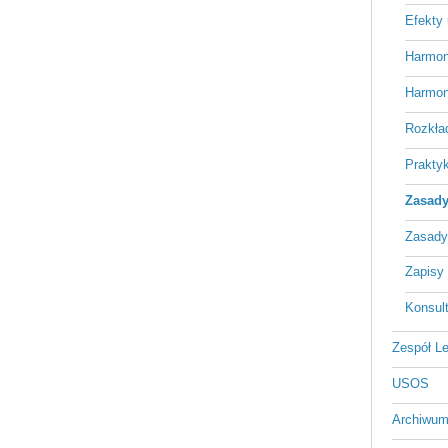
Efekty
Harmon
Harmon
Rozkła
Praktyk
Zasady 
Zasady
Zapisy 
Konsult
Zespół L
USOS
Archiwum