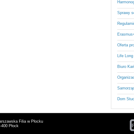
Harmonog
Sprawy s
Regulami
Erasmus
Oferta p
Life Long
Biuro Kar
Organizac
Samorząd
Dom Stud
arszawska Filia w Płocku
9-400 Płock