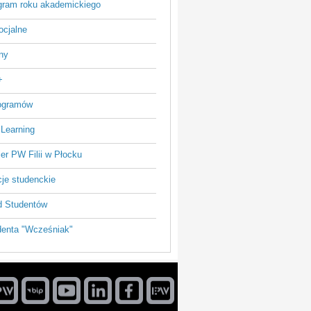
ram roku akademickiego
ocjalne
ny
+
rogramów
 Learning
ier PW Filii w Płocku
je studenckie
 Studentów
enta "Wcześniak"