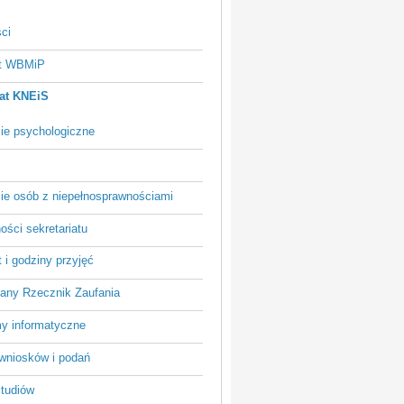
ci
at WBMiP
iat KNEiS
ie psychologiczne
ie osób z niepełnosprawnościami
ości sekretariatu
 i godziny przyjęć
iany Rzecznik Zaufania
y informatyczne
wniosków i podań
studiów