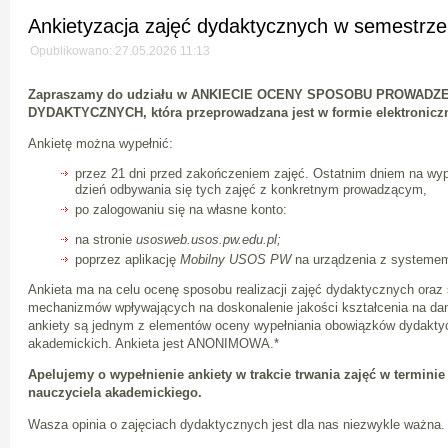
Ankietyzacja zajęć dydaktycznych w semestrze
Opublikowano: 27.05.2026 11:13
Zapraszamy do udziału w ANKIECIE OCENY SPOSOBU PROWADZ
DYDAKTYCZNYCH, która przeprowadzana jest w formie elektroniczn
Ankietę można wypełnić:
przez 21 dni przed zakończeniem zajęć. Ostatnim dniem na wypeł
dzień odbywania się tych zajęć z konkretnym prowadzącym,
po zalogowaniu się na własne konto:
na stronie
usosweb.usos.pw.edu.pl;
poprzez aplikację
Mobilny USOS PW
na urządzenia z systemem
Ankieta ma na celu ocenę sposobu realizacji zajęć dydaktycznych oraz 
mechanizmów wpływających na doskonalenie jakości kształcenia na dan
ankiety są jednym z elementów oceny wypełniania obowiązków dydaktyc
akademickich. Ankieta jest ANONIMOWA.*
Apelujemy o wypełnienie ankiety w trakcie trwania zajęć w termin
nauczyciela akademickiego.
Wasza opinia o zajęciach dydaktycznych jest dla nas niezwykle ważna.