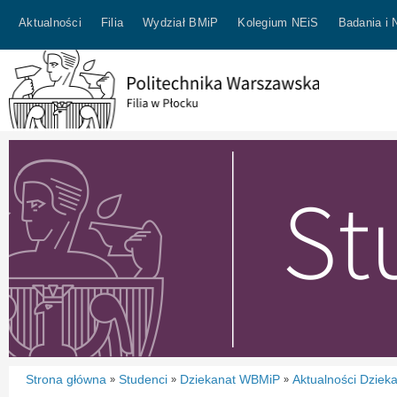
Aktualności
Filia
Wydział BMiP
Kolegium NEiS
Badania i 
Strona główna
Studenci
Dziekanat WBMiP
Aktualności Dziek
»
»
»